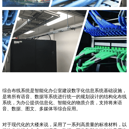
综合布线系统是智能化办公室建设数字化信息系统基础设施，
是将所有语音、数据等系统进行统一的规划设计的结构化布线
系统，为办公提供信息化、智能化的物质介质，支持将来语
音、数据、图文、多媒体等综合应用。
对于现代化的大楼来说，采用了一系列高质量的标准材料，以