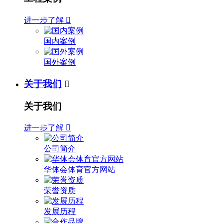
进一步了解

国内案例
国外案例
关于我们

关于我们
进一步了解

公司简介
华体会体育官方网站
荣誉资质
发展历程