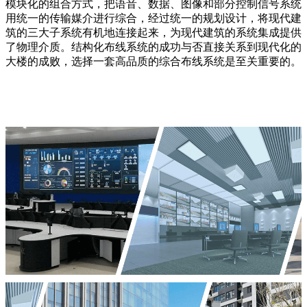
模块化的组合方式，把语音、数据、图像和部分控制信号系统
用统一的传输媒介进行综合，经过统一的规划设计，将现代建
筑的三大子系统有机地连接起来，为现代建筑的系统集成提供
了物理介质。结构化布线系统的成功与否直接关系到现代化的
大楼的成败，选择一套高品质的综合布线系统是至关重要的。