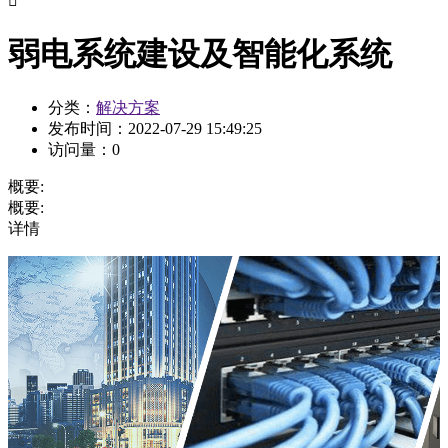

弱电系统建设及智能化系统
分类：
解决方案
发布时间：
2022-07-29 15:49:25
访问量：
0
概要:
概要:
详情