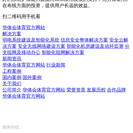
在布线方面的投资，提供用户长远的效益。
扫二维码用手机看
华体会体育官方网站
解决方案
弱电系统建设及智能化系统
信息安全整体解决方案
安全云解
决方案
安全无线网络建设方案
智能化机房建设及动环监测
分
支组网及移动办公
智能化组网解决方案
新闻资讯
华体会体育官方网站
行业新闻
工程案例
国内案例
国外案例
关于我们
公司简介
华体会体育官方网站
荣誉资质
发展历程
合作品牌
华体会体育官方网站
华体会体育官方网站
服务热线：