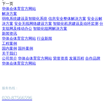
下一页
华体会体育官方网站
解决方案
弱电系统建设及智能化系统
信息安全整体解决方案
安全云解
决方案
安全无线网络建设方案
智能化机房建设及动环监测
分
支组网及移动办公
智能化组网解决方案
新闻资讯
华体会体育官方网站
行业新闻
工程案例
国内案例
国外案例
关于我们
公司简介
华体会体育官方网站
荣誉资质
发展历程
合作品牌
华体会体育官方网站
华体会体育官方网站
服务热线：
020-87566596