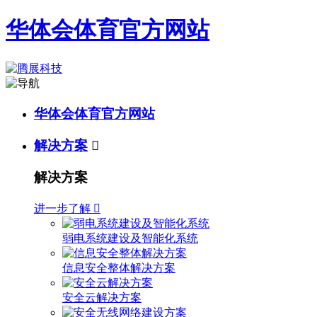
华体会体育官方网站
华体会体育官方网站
解决方案

解决方案
进一步了解

弱电系统建设及智能化系统
信息安全整体解决方案
安全云解决方案