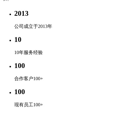
2013
公司成立于2013年
10
10年服务经验
100
合作客户100+
100
现有员工100+
华体会体育官方网站