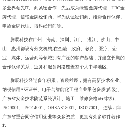
多业界领先IT厂商紧密合作，先后成为绿盟金牌代理、H3C金
牌代理、信锐金牌经销商、华为认证经销商、维谛合作伙伴、
申瓯金牌代理、博科经销商等。
腾展科技在广州、海南、深圳、江门、湛江、佛山、中
山、惠州都设有分支机构,在金融、政府、教育、医疗、企
业、媒体、运营商等领域拥有广泛的客户基础，并建立长期的
合作伙伴关系，业务和服务网络覆盖整个大中华地区。
腾展科技经过多年积累，资质雄厚，拥有高新技术企业、
纳税信用A级证书、电子与智能化工程专业承包资质(贰级)、
广东省安全技术防范系统设计、施工、维修资格证(肆级)、
ISO9001、 ISO14001、OHSAS18001、ISO27001、 连续四年
广东省重合同守信用企业等众多资质，更拥有众多软件著作
权。