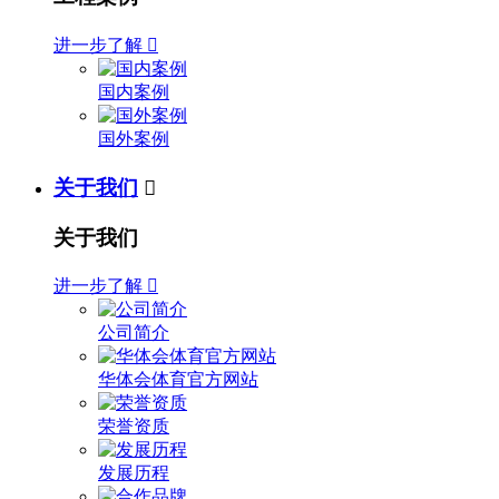
进一步了解

国内案例
国外案例
关于我们

关于我们
进一步了解

公司简介
华体会体育官方网站
荣誉资质
发展历程